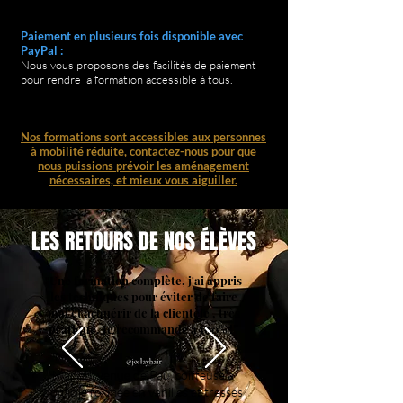
Paiement en plusieurs fois disponible avec
PayPal :
Nous vous proposons des facilités de paiement
pour rendre la formation accessible à tous.​​
Nos formations sont accessibles aux personnes
à mobilité réduite, contactez-nous pour que
nous puissions prévoir les aménagement
nécessaires, et mieux vous aiguiller.
LES RETOURS DE NOS ÉLÈVES
"Une formation complète, j'ai appris
les techniques pour éviter de faire
mal et acquérir de la clientèle , très
pratique. Je recommande à 100% !”
Manon, venue de Pau, coiffeuse à
domicile formée en vanilles et tresses