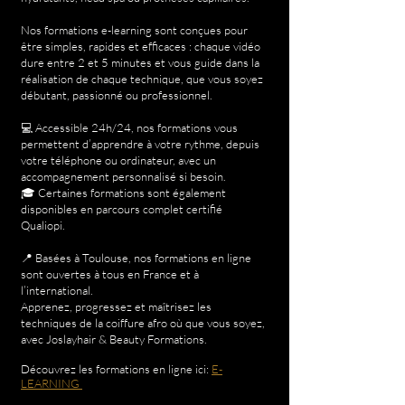
Nos formations e-learning sont conçues pour
être simples, rapides et efficaces : chaque vidéo
dure entre 2 et 5 minutes et vous guide dans la
réalisation de chaque technique, que vous soyez
débutant, passionné ou professionnel.
💻 Accessible 24h/24, nos formations vous
permettent d’apprendre à votre rythme, depuis
votre téléphone ou ordinateur, avec un
accompagnement personnalisé si besoin.
🎓 Certaines formations sont également
disponibles en parcours complet certifié
Qualiopi.
📍 Basées à Toulouse, nos formations en ligne
sont ouvertes à tous en France et à
l’international.
Apprenez, progressez et maîtrisez les
techniques de la coiffure afro où que vous soyez,
avec Joslayhair & Beauty Formations.
Découvrez les formations en ligne ici:
E-
LEARNING