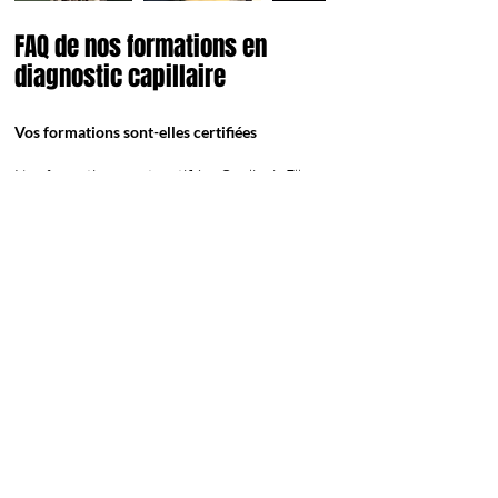
FAQ de nos formations en
diagnostic capillaire
Vos formations sont-elles certifiées
Nos formations sont certifiées Qualiopi . Elles
respectent les exigences de qualité définies par
l’État et permettent une prise en charge totale ou
partielle du coût de la formation.
À qui s’adressent vos formations ?
Nos formations s’adressent aux débutants, aux
professionnels de la coiffure souhaitant se
spécialiser dans la coiffure afro, ainsi qu’aux
personnes en reconversion ou porteuses de
projet dans la beauté et le bien-être.
Quelle est la durée moyenne d’une formation ?
Une journée.