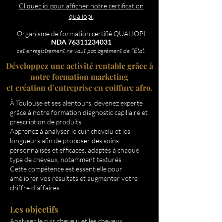
​​​​​​​​​​Cliquez ici pour afficher notre certification
qualiopi
Organisme de formation certifié QUALIOPI
NDA
76311234031
cet enregistrement ne vaut pas agrément de l’État.
Développez une activité rentable grâce à
notre formation marketing
et création d’entreprise en coiffure afro.
À Toulouse et ses alentours, devenez experte
grâce à notre formation diagnostic capillaire et
prescription de produits.
Apprenez à analyser le cuir chevelu et les
longueurs afin de proposer des soins
personnalisés et efficaces, adaptés à chaque
type de cheveux, notamment texturés.
Cette compétence est essentielle pour
améliorer vos résultats et augmenter votre
chiffre d’affaires.
Les objectifs
Analyser le cuir chevelu et les cheveux