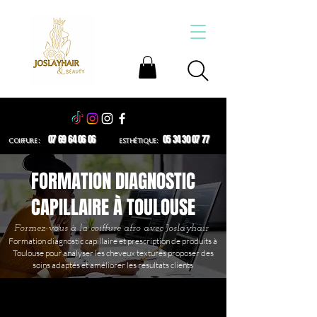
07 69 64 06 06
05 34 30 07 77
COIFFURE :
ESTHÉTIQUE:
FORMATION DIAGNOSTIC
CAPILLAIRE À TOULOUSE
Formez-vous à la coiffure afro avec Joslayhair
Formation diagnostic capillaire et prescription de produits à
Toulouse pour analyser les cheveux texturés proposer des
soins adaptés
et améliorer les résultats clients
Formation diagnostic capillaire à Toulouse pour analyser le cuir chevelu, identifier les problématiques et prescrire les produits adaptés pour des résultats professionnels.