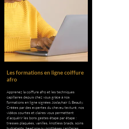
Les formations en ligne
coiffure
afro
Apprenez la coiffure afro et les techniques
capillaires depuis chez vous grâce à nos
formations en ligne signées Joslayhair & Beauty.
Créées par des expertes du cheveu texturé, nos
vidéos courtes et claires vous permettent
d’acquérir les bons gestes étape par étape :
tresses plaquées, vanilles, knotless braids, soins
hydratants, head spa ou prothèses capillaires.