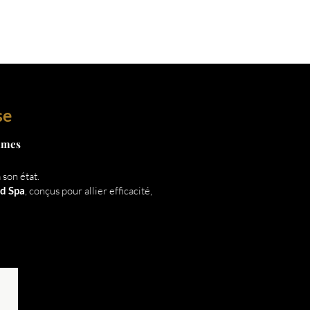
se
emmes
son état.
ad Spa
, conçus pour allier efficacité,