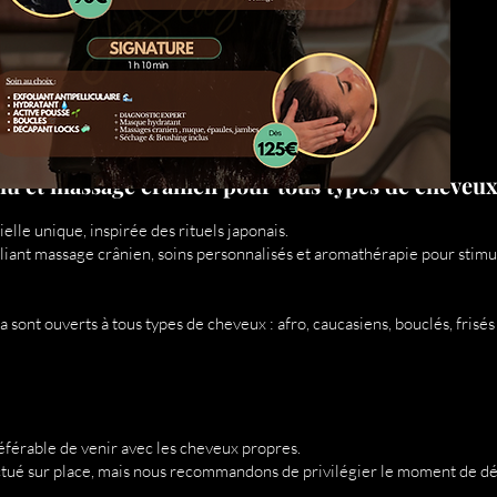
elu et massage crânien pour tous types de cheveu
lle unique, inspirée des rituels japonais.
iant massage crânien, soins personnalisés et aromathérapie pour stimule
ont ouverts à tous types de cheveux : afro, caucasiens, bouclés, frisés 
éférable de venir avec les cheveux propres.
ctué sur place, mais nous recommandons de privilégier le moment de dét