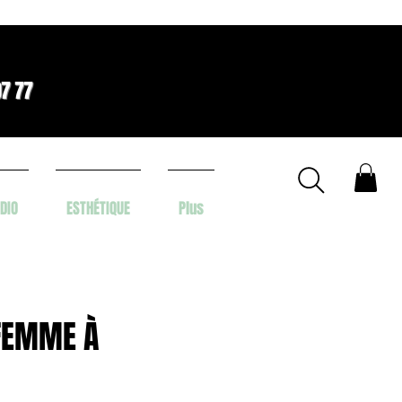
07 77
DIO
ESTHÉTIQUE
Plus
 FEMME À