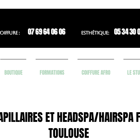
07 69 64 06 06
05 34 30 
OIFFURE :
ESTHÉTIQUE:
BOUTIQUE
FORMATIONS
COIFFURE AFRO
LE STU
APILLAIRES ET HEADSPA/HAIRSPA
TOULOUSE