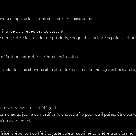
evelu et apaise les irritations pour une base saine.
brillance du cheveu sec ou cassant.
deur, retire les résidus de produits, rééquilibre la fibre capillaire et 
finition naturelle et réduit les frisottis.
s adaptés aux cheveux afro et texturés, sans silicone agressif ni sulfate
cheveu vivant, fort et élégant.
ons chaque jour à démystifier le cheveu afro pour qu’il puisse être por
s d’un événement.
risé, crépu, soit coiffé à sa juste valeur, sublimé sans être transformé.