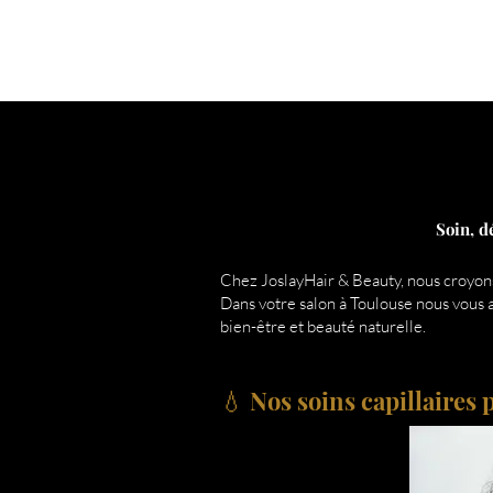
Soin, d
Chez JoslayHair & Beauty, nous croyons
Dans votre salon à Toulouse nous vous 
bien-être et beauté naturelle.
💧 Nos soins capillaires