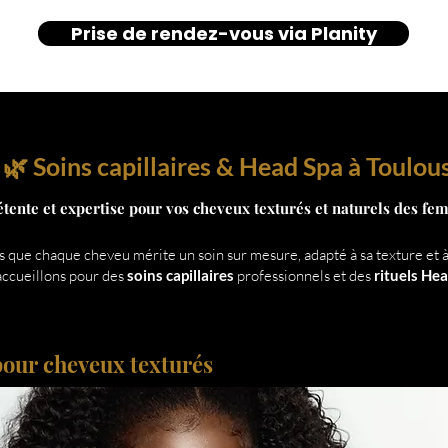
Prise de rendez-vous via Planity
🌿 Soins capillaires & Head Spa à Toulou
étente et expertise pour vos cheveux texturés et naturels des f
 que chaque cheveu mérite un soin sur mesure, adapté à sa texture et à 
accueillons pour des
soins capillaires
professionnels et des
rituels He
 pour cheveux texturés