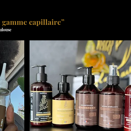
a gamme capillaire”
oulouse