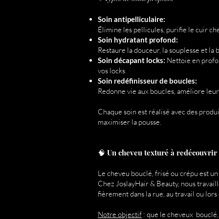
Soin antipelliculaire:
Élimine les pellicules, purifie le cuir ch
Soin hydratant profond:
Restaure la douceur, la souplesse et la 
Soin décapant locks:
Nettoie en profon
vos locks
Soin redéfinisseur de boucles:
Redonne vie aux boucles, améliore leur dé
Chaque soin est réalisé avec des produit
maximiser la pousse.
🧠 Un cheveu texturé à redécouvrir
Le cheveu bouclé, frisé ou crépu est un 
Chez JoslayHair & Beauty, nous travaill
fièrement dans la rue, au travail ou lor
Notre objectif
: que le cheveux bouclé, f