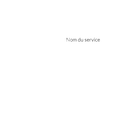
Joslayhair
& Beauty
Coiffure
Nom du service
Ésthétique
Boutique
Politique
Politique de boutique
Politique de cookies
Mentions légales
FAQ