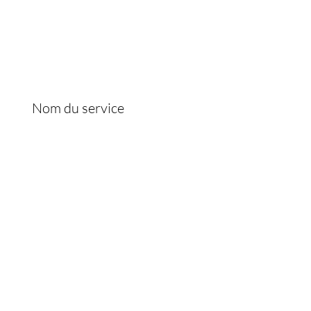
ICE CLIENT
69 64 06 06
Nom du service
contact.joslayhair@gmail.com
 2026 par Joslayhair