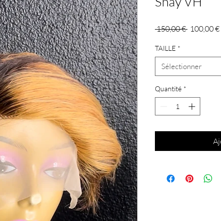
Shay VH
Prix
 150,00 € 
100,00 €
original
TAILLE
*
Sélectionner
Quantité
*
Aj