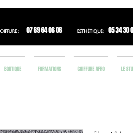
07 69 64 06 06
05 34 30 
OIFFURE :
ESTHÉTIQUE:
BOUTIQUE
FORMATIONS
COIFFURE AFRO
LE STU