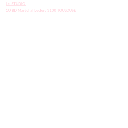
Le STUDIO
1O BD Maréchal Leclerc 3100 TOULOUSE
05 61 23 42 60
E-mail:
le
studiojsh@gmail.com
Joslayhair
& Beauty
Coiffure
Ésthétique
Boutique
Politique
Politique de boutique
Politique de cookies
Mentions légales
FAQ