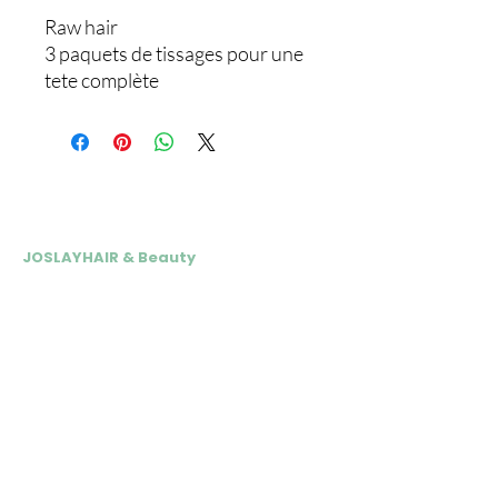
Raw hair
3 paquets de tissages pour une
tete complète
NOS ADRESSES
JOSLAYHAIR & Beauty
📍 24 rue André Vasseur 31200
Toulouse
Du Mardi au Vendredi : 10h-18h15
Samedi : 10h- 17h
05 34 30 07 77
Tél esthétique :
07 69 64 06 06
Tél coiffure :
E
-mail :
contact.joslayhair@gmail.com