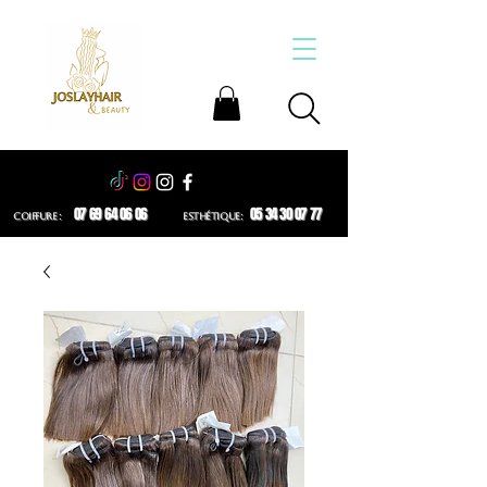
07 69 64 06 06
05 34 30 07 77
COIFFURE :
ESTHÉTIQUE: