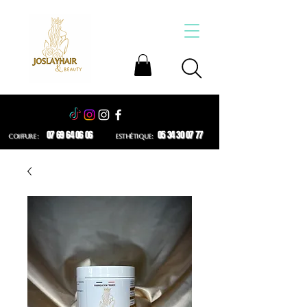
07 69 64 06 06
05 34 30 07 77
COIFFURE :
ESTHÉTIQUE: