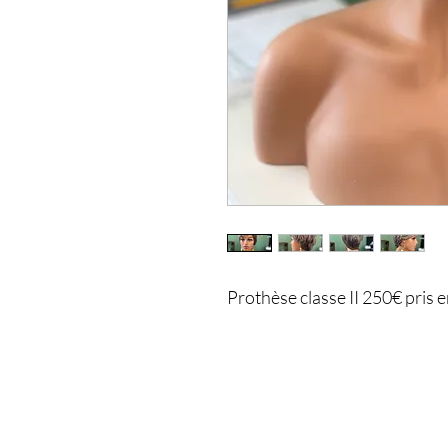
Prothèse classe II 250€ pris 
Joslayhair
& Beauty