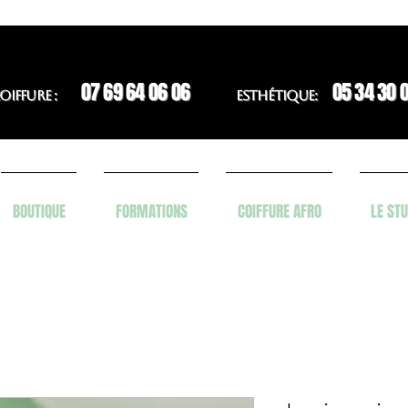
07 69 64 06 06
05 34 30 
OIFFURE :
ESTHÉTIQUE:
BOUTIQUE
FORMATIONS
COIFFURE AFRO
LE STU