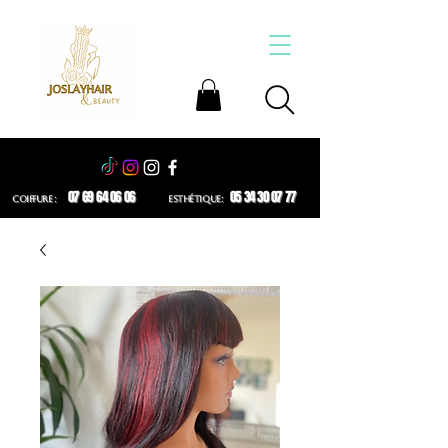
07 69 64 06 06
05 34 30 07 77
COIFFURE :
ESTHÉTIQUE: