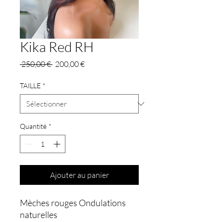
Kika Red RH
Prix
Prix
 250,00 € 
200,00 €
original
promotionnel
TAILLE
*
Quantité
*
Ajouter au panier
Mèches rouges Ondulations
naturelles