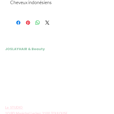
Cheveux indonésiens
NOS ADRESSES
JOSLAYHAIR & Beauty
📍 24 rue André Vasseur 31200
Toulouse
Du Mardi au Vendredi : 10h-18h15
Samedi : 10h- 17h
05 34 30 07 77
Tél esthétique :
07 69 64 06 06
Tél coiffure :
E
-mail :
contact.joslayhair@gmail.com
Le STUDIO
1O BD Maréchal Leclerc 3100 TOULOUSE