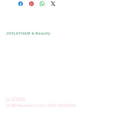
NOS ADRESSES
JOSLAYHAIR & Beauty
📍 24 rue André Vasseur 31200
Toulouse
Du Mardi au Vendredi : 10h-18h15
Samedi : 10h- 17h
05 34 30 07 77
Tél esthétique :
07 69 64 06 06
Tél coiffure :
E
-mail :
contact.joslayhair@gmail.com
Le STUDIO
1O BD Maréchal Leclerc 3100 TOULOUSE
05 61 23 42 60
E-mail:
le
studiojsh@gmail.com