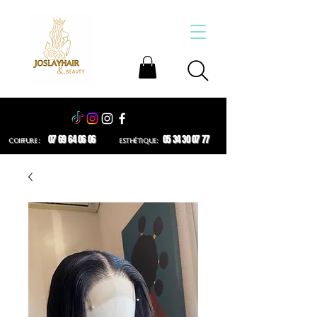
07 69 64 06 06
05 34 30 07 77
COIFFURE :
ESTHÉTIQUE: