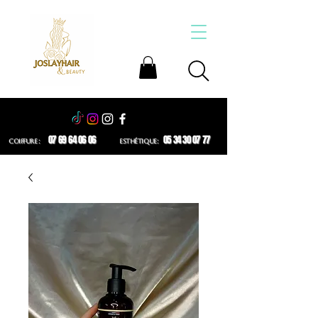
07 69 64 06 06
05 34 30 07 77
COIFFURE :
ESTHÉTIQUE: