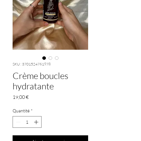
SKU : 3701524761978
Crème boucles
hydratante
Prix
19,00 €
Quantité
*