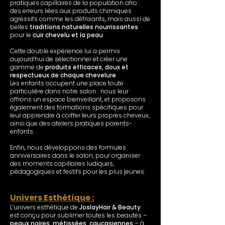
pratiques capillaires de la population afro :
des erreurs liées aux produits chimiques
agressifs comme les défrisants, mais aussi de
belles
traditions naturelles nourrissantes
pour le
cuir chevelu et la peau
.
Cette double expérience lui a permis
aujourd’hui de sélectionner et créer une
gamme de
produits efficaces, doux et
respectueux de chaque chevelure
.
Les enfants occupent une place toute
particulière dans notre salon : nous leur
offrons un espace bienveillant, et proposons
également des formations spécifiques pour
leur apprendre à coiffer leurs propres cheveux,
ainsi que des ateliers pratiques parents-
enfants.
Enfin, nous développons des formules
anniversaires dans le salon, pour organiser
des moments capillaires ludiques,
pédagogiques et festifs pour les plus jeunes.
Univers Esthétique :
​L’univers esthétique de
JoslayHair & Beauty
est conçu pour sublimer toutes les beautés –
peaux noires, métissées, caucasiennes
– à