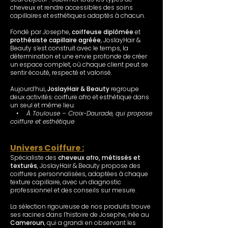
cheveux et rendre accessibles des soins
capillaires et esthétiques adaptés à chacun.
Fondé par Josephe,
coiffeuse diplômée
et
prothésiste capillaire agréée
, JoslayHair &
Beauty s’est construit avec le temps, la
détermination et une envie profonde de créer
un espace complet, où chaque client peut se
sentir écouté, respecté et valorisé.
Aujourd’hui,
JoslayHair & Beauty
regroupe
deux activités: coiffure afro et esthétique dans
un seul et même lieu:
• À Toulouse – Croix-Daurade, qui propose
coiffure et esthétique
Univers Coiffure :
Spécialiste des
cheveux afro, métissés et
texturés
, JoslayHair & Beauty propose des
coiffures personnalisées, adaptées à chaque
texture capillaire, avec un diagnostic
professionnel et des conseils sur mesure.
La sélection rigoureuse de nos produits trouve
ses racines dans l’histoire de Josephe, née au
Cameroun
, qui a grandi en observant les