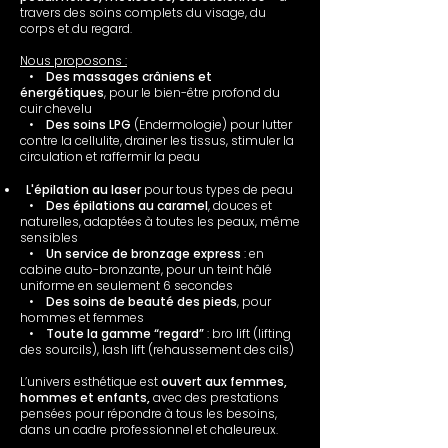
travers des soins complets du visage, du
corps et du regard.
Nous proposons :
•
Des massages crâniens et
énergétiques
, pour le bien-être profond du
cuir chevelu
•
Des soins LPG
(Endermologie) pour lutter
contre la cellulite, drainer les tissus, stimuler la
circulation et raffermir la peau
L'épilation au laser
pour tous types de peau
•
Des épilations au caramel
, douces et
naturelles, adaptées à toutes les peaux, même
sensibles
•
Un service de bronzage express
: en
cabine auto-bronzante, pour un teint hâlé
uniforme en seulement 6 secondes
•
Des soins de beauté des pieds
, pour
hommes et femmes
•
Toute la gamme “regard”
: bro lift (lifting
des sourcils), lash lift (rehaussement des cils)
L’univers esthétique est
ouvert aux femmes,
hommes et enfants,
avec des prestations
pensées pour répondre à tous les besoins,
dans un cadre professionnel et chaleureux.