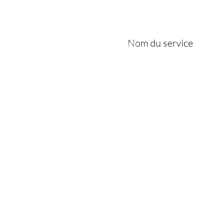
Joslayhair
& Beauty
Coiffure
Nom du service
Ésthétique
Boutique
Politique
Politique de boutique
Politique de cookies
Mentions légales
FAQ