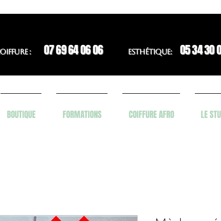
07 69 64 06 06
05 34 30 
OIFFURE :
ESTHÉTIQUE:
BOUTIQUE
FORMATIONS
COIFFURE AFRO
LE STU