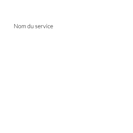
ICE CLIENT
69 64 06 06
Nom du service
contact.joslayhair@gmail.com
 2026 par Joslayhair