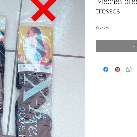
Mèches préé
tresses
Prix
6,00 €
Ru