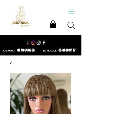
07 69 64 06 06
05 34 30 07 77
COIFFURE :
ESTHÉTIQUE: