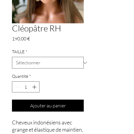
Cléopâtre RH
Prix
190,00 €
TAILLE
*
Quantité
*
Ajouter au panier
Cheveux indonésiens avec
grange et élastique de maintien.