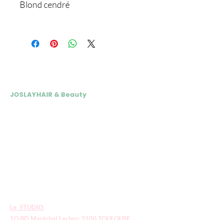
Blond cendré
NOS ADRESSES
JOSLAYHAIR & Beauty
📍 24 rue André Vasseur 31200
Toulouse
Du Mardi au Vendredi : 10h-18h15
Samedi : 10h- 17h
05 34 30 07 77
Tél esthétique :
07 69 64 06 06
Tél coiffure :
E
-mail :
contact.joslayhair@gmail.com
Le STUDIO
1O BD Maréchal Leclerc 3100 TOULOUSE