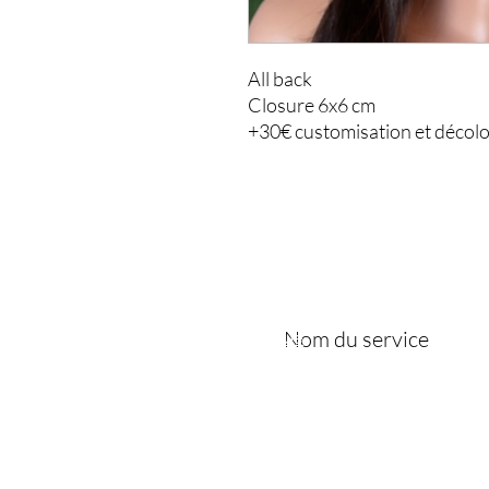
All back
Closure 6x6 cm
+30€ customisation et décol
Joslayhair
& Beauty
Coiffure
Nom du service
Ésthétique
Boutique
Politique