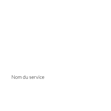
ICE CLIENT
69 64 06 06
Nom du service
contact.joslayhair@gmail.com
 2026 par Joslayhair