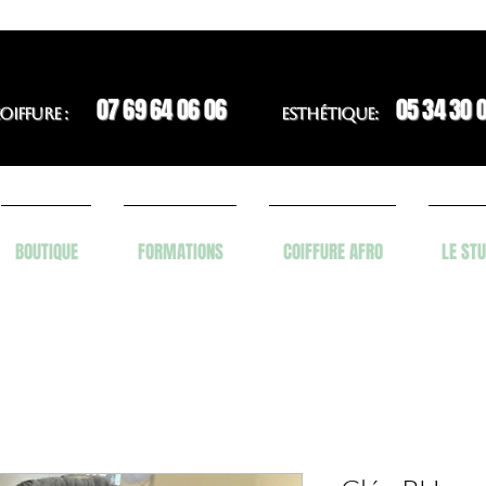
07 69 64 06 06
05 34 30 
OIFFURE :
ESTHÉTIQUE:
BOUTIQUE
FORMATIONS
COIFFURE AFRO
LE STU