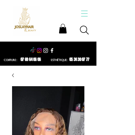
07 69 64 06 06
05 34 30 07 77
COIFFURE :
ESTHÉTIQUE: