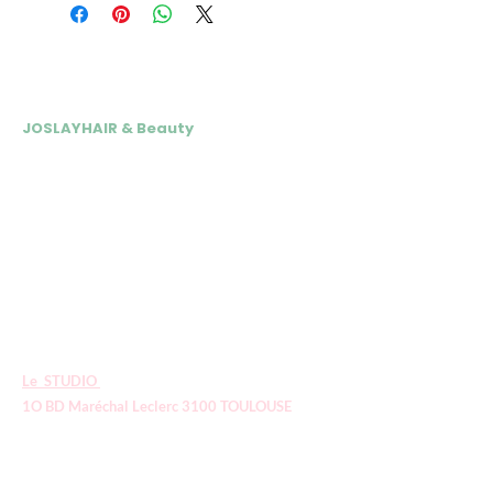
NOS ADRESSES
JOSLAYHAIR & Beauty
📍 24 rue André Vasseur 31200
Toulouse
Du Mardi au Vendredi : 10h-18h15
Samedi : 10h- 17h
05 34 30 07 77
Tél esthétique :
07 69 64 06 06
Tél coiffure :
E
-mail :
contact.joslayhair@gmail.com
Le STUDIO
1O BD Maréchal Leclerc 3100 TOULOUSE
05 61 23 42 60
E-mail:
le
studiojsh@gmail.com