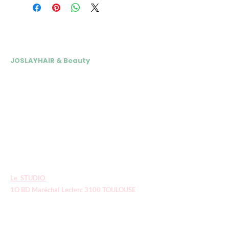
NOS ADRESSES
JOSLAYHAIR & Beauty
📍 24 rue André Vasseur 31200
Toulouse
Du Mardi au Vendredi : 10h-18h15
Samedi : 10h- 17h
05 34 30 07 77
Tél esthétique :
07 69 64 06 06
Tél coiffure :
E
-mail :
contact.joslayhair@gmail.com
Le STUDIO
1O BD Maréchal Leclerc 3100 TOULOUSE
05 61 23 42 60
E-mail:
le
studiojsh@gmail.com