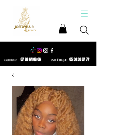
07 69 64 06 06
05 34 30 07 77
COIFFURE :
ESTHÉTIQUE: